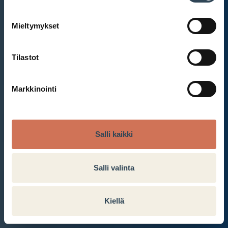
Mieltymykset
Et ole kirjautunut sisään.
Kirjaudu sisään
Tilastot
Markkinointi
Salli kaikki
Salli valinta
Kiellä