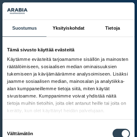
Suostumus
Yksityiskohdat
Tietoja
Tämä sivusto käyttää evästeitä
Käytämme evästeitä tarjoamamme sisällön ja mainosten
räätälöimiseen, sosiaalisen median ominaisuuksien
tukemiseen ja kävijämäärämme analysoimiseen. Lisäksi
jaamme sosiaalisen median, mainosalan ja analytiikka-
alan kumppaneillemme tietoja siitä, miten käytät
sivustoamme. Kumppanimme voivat yhdistää näitä
tietoja muihin tietoihin, joita olet antanut heille tai joita on
kerätty, kun olet käyttänyt heidän palvelujaan.
Kauppakeskus Arabia
Suostumuksen
Intranet
Välttämätön
valinta