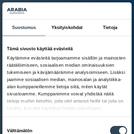
Suostumus
Yksityiskohdat
Tietoja
Tämä sivusto käyttää evästeitä
Käytämme evästeitä tarjoamamme sisällön ja mainosten
räätälöimiseen, sosiaalisen median ominaisuuksien
tukemiseen ja kävijämäärämme analysoimiseen. Lisäksi
jaamme sosiaalisen median, mainosalan ja analytiikka-
alan kumppaneillemme tietoja siitä, miten käytät
sivustoamme. Kumppanimme voivat yhdistää näitä
tietoja muihin tietoihin, joita olet antanut heille tai joita on
kerätty, kun olet käyttänyt heidän palvelujaan.
Kauppakeskus Arabia
Suostumuksen
Intranet
Välttämätön
valinta