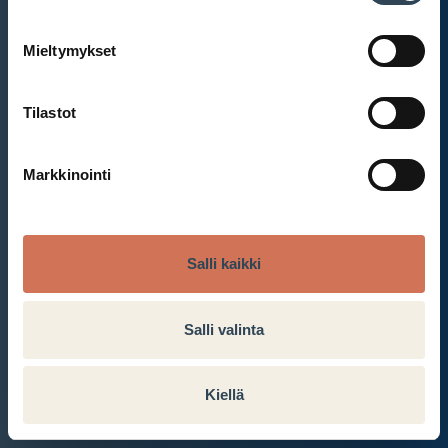
Mieltymykset
Et ole kirjautunut sisään.
Kirjaudu sisään
Tilastot
Markkinointi
Salli kaikki
Salli valinta
Kiellä