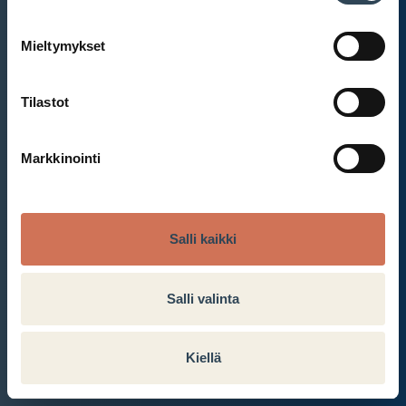
Mieltymykset
Et ole kirjautunut sisään.
Kirjaudu sisään
Tilastot
Markkinointi
Salli kaikki
Salli valinta
Kiellä