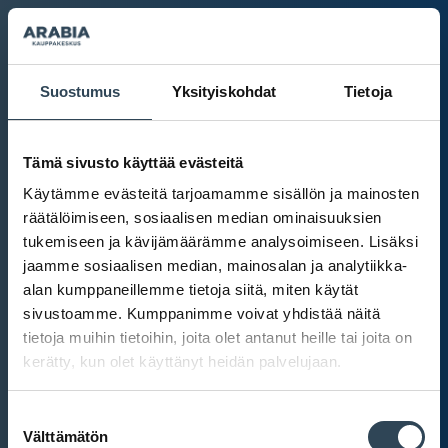
Suostumus
Yksityiskohdat
Tietoja
Tämä sivusto käyttää evästeitä
Käytämme evästeitä tarjoamamme sisällön ja mainosten
räätälöimiseen, sosiaalisen median ominaisuuksien
tukemiseen ja kävijämäärämme analysoimiseen. Lisäksi
jaamme sosiaalisen median, mainosalan ja analytiikka-
alan kumppaneillemme tietoja siitä, miten käytät
sivustoamme. Kumppanimme voivat yhdistää näitä
tietoja muihin tietoihin, joita olet antanut heille tai joita on
kerätty, kun olet käyttänyt heidän palvelujaan.
Kauppakeskus Arabia
Suostumuksen
Intranet
Välttämätön
valinta