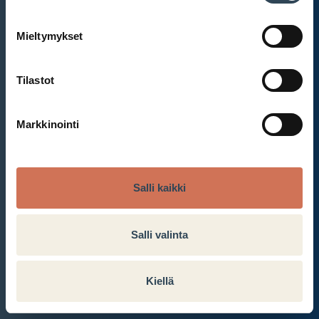
Mieltymykset
Et ole kirjautunut sisään.
Kirjaudu sisään
Tilastot
Markkinointi
Salli kaikki
Salli valinta
Kiellä