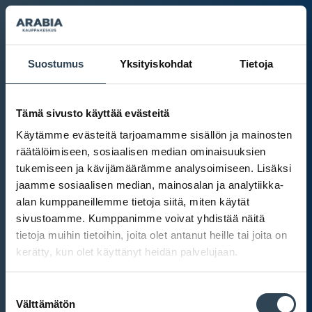
Suostumus
Yksityiskohdat
Tietoja
Tämä sivusto käyttää evästeitä
Käytämme evästeitä tarjoamamme sisällön ja mainosten
räätälöimiseen, sosiaalisen median ominaisuuksien
tukemiseen ja kävijämäärämme analysoimiseen. Lisäksi
jaamme sosiaalisen median, mainosalan ja analytiikka-
alan kumppaneillemme tietoja siitä, miten käytät
sivustoamme. Kumppanimme voivat yhdistää näitä
tietoja muihin tietoihin, joita olet antanut heille tai joita on
kerätty, kun olet käyttänyt heidän palvelujaan.
Kauppakeskus Arabia
Suostumuksen
Intranet
Välttämätön
valinta