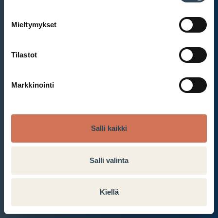
Mieltymykset
Et ole kirjautunut sisään.
Kirjaudu sisään
Tilastot
Markkinointi
Salli kaikki
Salli valinta
Kiellä