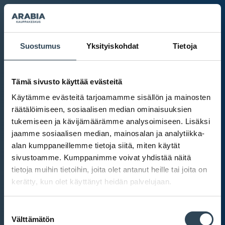
Suostumus
Yksityiskohdat
Tietoja
Tämä sivusto käyttää evästeitä
Käytämme evästeitä tarjoamamme sisällön ja mainosten
räätälöimiseen, sosiaalisen median ominaisuuksien
tukemiseen ja kävijämäärämme analysoimiseen. Lisäksi
jaamme sosiaalisen median, mainosalan ja analytiikka-
alan kumppaneillemme tietoja siitä, miten käytät
sivustoamme. Kumppanimme voivat yhdistää näitä
tietoja muihin tietoihin, joita olet antanut heille tai joita on
kerätty, kun olet käyttänyt heidän palvelujaan.
Kauppakeskus Arabia
Suostumuksen
Intranet
Välttämätön
valinta