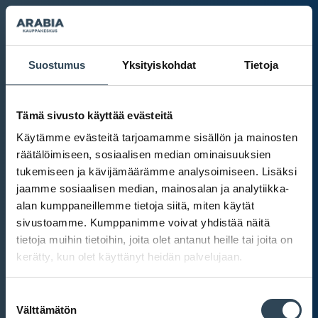
Suostumus
Yksityiskohdat
Tietoja
Tämä sivusto käyttää evästeitä
Käytämme evästeitä tarjoamamme sisällön ja mainosten
räätälöimiseen, sosiaalisen median ominaisuuksien
tukemiseen ja kävijämäärämme analysoimiseen. Lisäksi
jaamme sosiaalisen median, mainosalan ja analytiikka-
alan kumppaneillemme tietoja siitä, miten käytät
sivustoamme. Kumppanimme voivat yhdistää näitä
tietoja muihin tietoihin, joita olet antanut heille tai joita on
kerätty, kun olet käyttänyt heidän palvelujaan.
Kauppakeskus Arabia
Suostumuksen
Intranet
Välttämätön
valinta