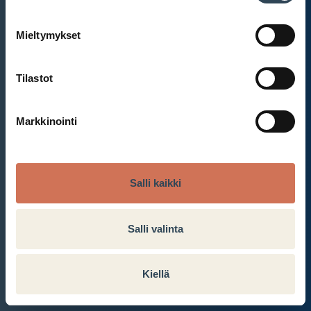
Mieltymykset
Et ole kirjautunut sisään.
Kirjaudu sisään
Tilastot
Markkinointi
Salli kaikki
Salli valinta
Kiellä