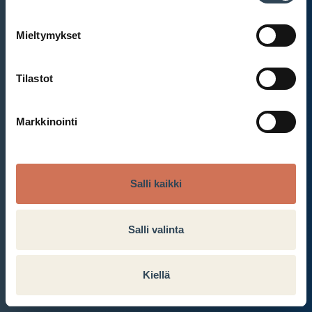
Mieltymykset
Et ole kirjautunut sisään.
Kirjaudu sisään
Tilastot
Markkinointi
Salli kaikki
Salli valinta
Kiellä