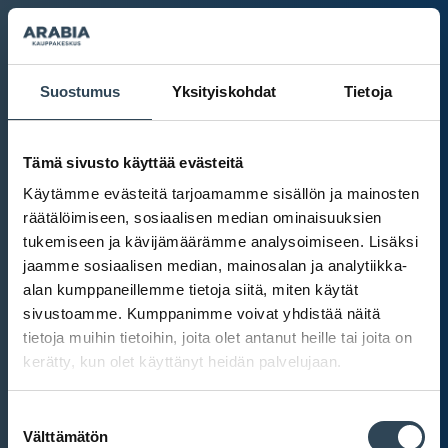
Suostumus
Yksityiskohdat
Tietoja
Tämä sivusto käyttää evästeitä
Käytämme evästeitä tarjoamamme sisällön ja mainosten
räätälöimiseen, sosiaalisen median ominaisuuksien
tukemiseen ja kävijämäärämme analysoimiseen. Lisäksi
jaamme sosiaalisen median, mainosalan ja analytiikka-
alan kumppaneillemme tietoja siitä, miten käytät
sivustoamme. Kumppanimme voivat yhdistää näitä
tietoja muihin tietoihin, joita olet antanut heille tai joita on
kerätty, kun olet käyttänyt heidän palvelujaan.
Kauppakeskus Arabia
Suostumuksen
Intranet
Välttämätön
valinta