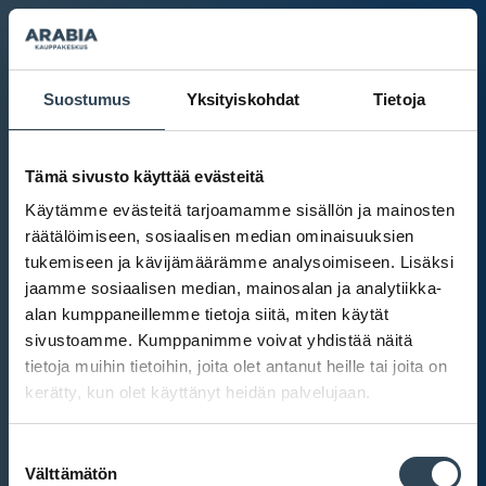
Suostumus
Yksityiskohdat
Tietoja
Tämä sivusto käyttää evästeitä
Käytämme evästeitä tarjoamamme sisällön ja mainosten
räätälöimiseen, sosiaalisen median ominaisuuksien
tukemiseen ja kävijämäärämme analysoimiseen. Lisäksi
jaamme sosiaalisen median, mainosalan ja analytiikka-
alan kumppaneillemme tietoja siitä, miten käytät
sivustoamme. Kumppanimme voivat yhdistää näitä
tietoja muihin tietoihin, joita olet antanut heille tai joita on
kerätty, kun olet käyttänyt heidän palvelujaan.
Kauppakeskus Arabia
Suostumuksen
Intranet
Välttämätön
valinta