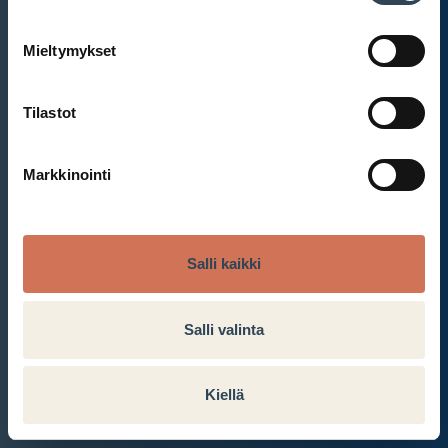
Mieltymykset
Et ole kirjautunut sisään.
Kirjaudu sisään
Tilastot
Markkinointi
Salli kaikki
Salli valinta
Kiellä