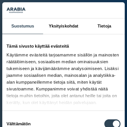
Suostumus
Yksityiskohdat
Tietoja
Tämä sivusto käyttää evästeitä
Käytämme evästeitä tarjoamamme sisällön ja mainosten
räätälöimiseen, sosiaalisen median ominaisuuksien
tukemiseen ja kävijämäärämme analysoimiseen. Lisäksi
jaamme sosiaalisen median, mainosalan ja analytiikka-
alan kumppaneillemme tietoja siitä, miten käytät
sivustoamme. Kumppanimme voivat yhdistää näitä
tietoja muihin tietoihin, joita olet antanut heille tai joita on
kerätty, kun olet käyttänyt heidän palvelujaan.
Kauppakeskus Arabia
Suostumuksen
Intranet
Välttämätön
valinta