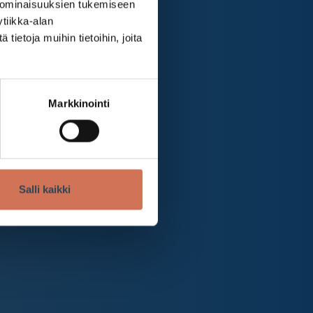
 ominaisuuksien tukemiseen
tiikka-alan
ietoja muihin tietoihin, joita
Markkinointi
Salli kaikki