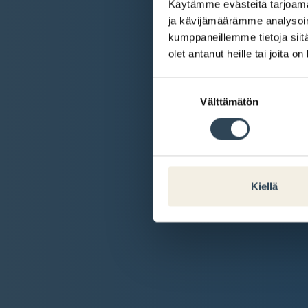
Käytämme evästeitä tarjoama
ja kävijämäärämme analysoim
kumppaneillemme tietoja siitä
olet antanut heille tai joita o
Suostumuksen
Välttämätön
valinta
Kiellä