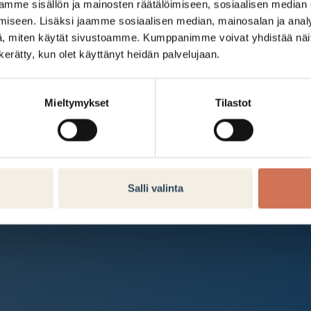
Kauppakeskus Arabia
mme sisällön ja mainosten räätälöimiseen, sosiaalisen median
iseen. Lisäksi jaamme sosiaalisen median, mainosalan ja analy
Intranet
, miten käytät sivustoamme. Kumppanimme voivat yhdistää näitä t
n kerätty, kun olet käyttänyt heidän palvelujaan.
Et ole kirjautunut sisään.
Kirjaudu sisään
Mieltymykset
Tilastot
Salli valinta