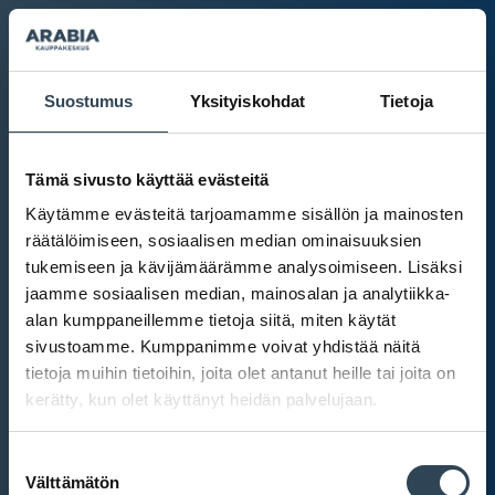
Suostumus
Yksityiskohdat
Tietoja
Tämä sivusto käyttää evästeitä
Käytämme evästeitä tarjoamamme sisällön ja mainosten
räätälöimiseen, sosiaalisen median ominaisuuksien
tukemiseen ja kävijämäärämme analysoimiseen. Lisäksi
jaamme sosiaalisen median, mainosalan ja analytiikka-
alan kumppaneillemme tietoja siitä, miten käytät
sivustoamme. Kumppanimme voivat yhdistää näitä
tietoja muihin tietoihin, joita olet antanut heille tai joita on
kerätty, kun olet käyttänyt heidän palvelujaan.
Kauppakeskus Arabia
Suostumuksen
Intranet
Välttämätön
valinta