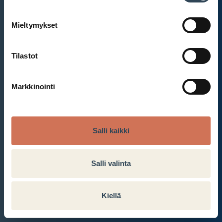
Mieltymykset
Et ole kirjautunut sisään.
Kirjaudu sisään
Tilastot
Markkinointi
Salli kaikki
Salli valinta
Kiellä