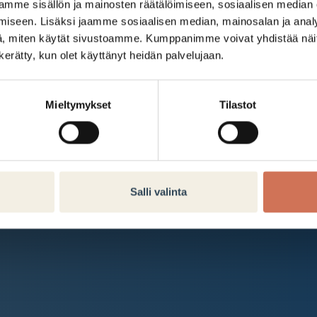
Kauppakeskus Arabia
mme sisällön ja mainosten räätälöimiseen, sosiaalisen median
iseen. Lisäksi jaamme sosiaalisen median, mainosalan ja analy
Intranet
, miten käytät sivustoamme. Kumppanimme voivat yhdistää näitä t
n kerätty, kun olet käyttänyt heidän palvelujaan.
Et ole kirjautunut sisään.
Kirjaudu sisään
Mieltymykset
Tilastot
Salli valinta