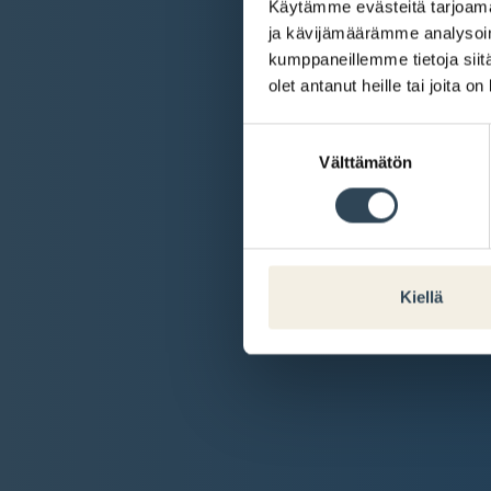
Käytämme evästeitä tarjoama
ja kävijämäärämme analysoim
kumppaneillemme tietoja siitä
olet antanut heille tai joita o
Suostumuksen
Välttämätön
valinta
Kiellä