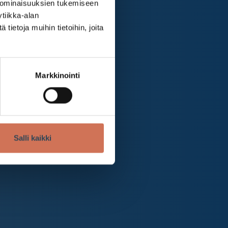
 ominaisuuksien tukemiseen
tiikka-alan
ietoja muihin tietoihin, joita
Markkinointi
Salli kaikki