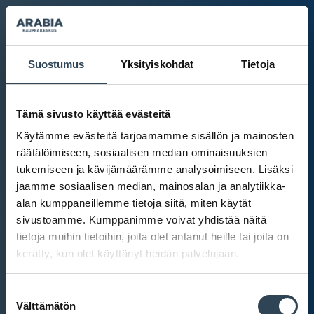
Suostumus
Yksityiskohdat
Tietoja
Tämä sivusto käyttää evästeitä
Käytämme evästeitä tarjoamamme sisällön ja mainosten
räätälöimiseen, sosiaalisen median ominaisuuksien
tukemiseen ja kävijämäärämme analysoimiseen. Lisäksi
jaamme sosiaalisen median, mainosalan ja analytiikka-
alan kumppaneillemme tietoja siitä, miten käytät
sivustoamme. Kumppanimme voivat yhdistää näitä
tietoja muihin tietoihin, joita olet antanut heille tai joita on
kerätty, kun olet käyttänyt heidän palvelujaan.
Kauppakeskus Arabia
Suostumuksen
Intranet
Välttämätön
valinta