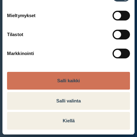
Mieltymykset
Et ole kirjautunut sisään.
Kirjaudu sisään
Tilastot
Markkinointi
Salli kaikki
Salli valinta
Kiellä