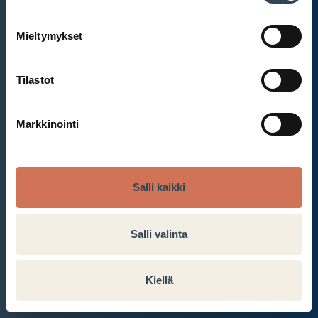
Mieltymykset
Et ole kirjautunut sisään.
Kirjaudu sisään
Tilastot
Markkinointi
Salli kaikki
Salli valinta
Kiellä