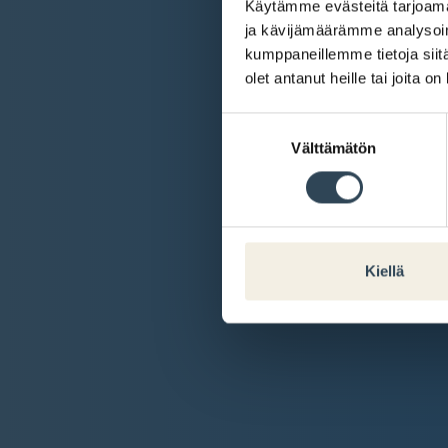
Käytämme evästeitä tarjoama
ja kävijämäärämme analysoim
kumppaneillemme tietoja siitä
olet antanut heille tai joita o
Suostumuksen
Välttämätön
valinta
Kiellä