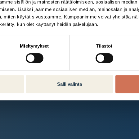
Kauppakeskus Arabia
mme sisällön ja mainosten räätälöimiseen, sosiaalisen median
iseen. Lisäksi jaamme sosiaalisen median, mainosalan ja analy
Intranet
, miten käytät sivustoamme. Kumppanimme voivat yhdistää näitä t
n kerätty, kun olet käyttänyt heidän palvelujaan.
Et ole kirjautunut sisään.
Kirjaudu sisään
Mieltymykset
Tilastot
Salli valinta