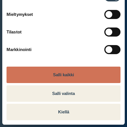
Mieltymykset
Et ole kirjautunut sisään.
Kirjaudu sisään
Tilastot
Markkinointi
Salli kaikki
Salli valinta
Kiellä