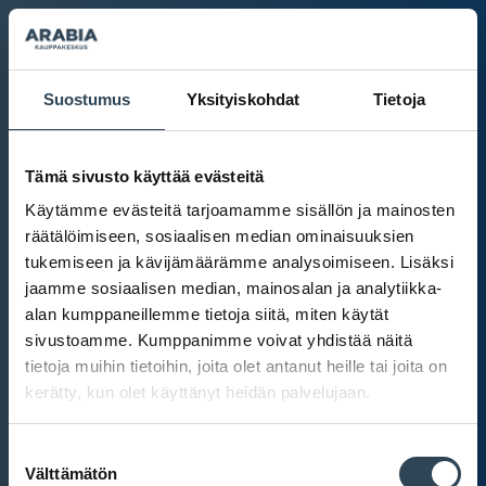
Suostumus
Yksityiskohdat
Tietoja
Tämä sivusto käyttää evästeitä
Käytämme evästeitä tarjoamamme sisällön ja mainosten
räätälöimiseen, sosiaalisen median ominaisuuksien
tukemiseen ja kävijämäärämme analysoimiseen. Lisäksi
jaamme sosiaalisen median, mainosalan ja analytiikka-
alan kumppaneillemme tietoja siitä, miten käytät
sivustoamme. Kumppanimme voivat yhdistää näitä
tietoja muihin tietoihin, joita olet antanut heille tai joita on
kerätty, kun olet käyttänyt heidän palvelujaan.
Kauppakeskus Arabia
Suostumuksen
Intranet
Välttämätön
valinta