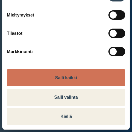
Mieltymykset
Et ole kirjautunut sisään.
Kirjaudu sisään
Tilastot
Markkinointi
Salli kaikki
Salli valinta
Kiellä