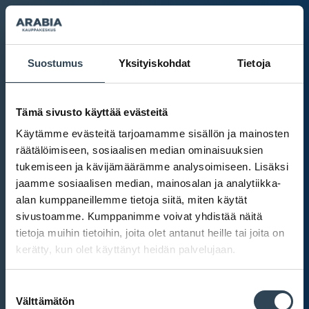
Suostumus
Yksityiskohdat
Tietoja
Tämä sivusto käyttää evästeitä
Käytämme evästeitä tarjoamamme sisällön ja mainosten
räätälöimiseen, sosiaalisen median ominaisuuksien
tukemiseen ja kävijämäärämme analysoimiseen. Lisäksi
jaamme sosiaalisen median, mainosalan ja analytiikka-
alan kumppaneillemme tietoja siitä, miten käytät
sivustoamme. Kumppanimme voivat yhdistää näitä
tietoja muihin tietoihin, joita olet antanut heille tai joita on
kerätty, kun olet käyttänyt heidän palvelujaan.
Kauppakeskus Arabia
Suostumuksen
Intranet
Välttämätön
valinta