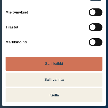
Mieltymykset
Et ole kirjautunut sisään.
Kirjaudu sisään
Tilastot
Markkinointi
Salli kaikki
Salli valinta
Kiellä