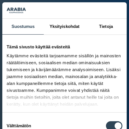
Suostumus
Yksityiskohdat
Tietoja
Tämä sivusto käyttää evästeitä
Käytämme evästeitä tarjoamamme sisällön ja mainosten
räätälöimiseen, sosiaalisen median ominaisuuksien
tukemiseen ja kävijämäärämme analysoimiseen. Lisäksi
jaamme sosiaalisen median, mainosalan ja analytiikka-
alan kumppaneillemme tietoja siitä, miten käytät
sivustoamme. Kumppanimme voivat yhdistää näitä
tietoja muihin tietoihin, joita olet antanut heille tai joita on
kerätty, kun olet käyttänyt heidän palvelujaan.
Kauppakeskus Arabia
Suostumuksen
Intranet
Välttämätön
valinta