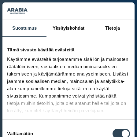
Suostumus
Yksityiskohdat
Tietoja
Tämä sivusto käyttää evästeitä
Käytämme evästeitä tarjoamamme sisällön ja mainosten
räätälöimiseen, sosiaalisen median ominaisuuksien
tukemiseen ja kävijämäärämme analysoimiseen. Lisäksi
jaamme sosiaalisen median, mainosalan ja analytiikka-
alan kumppaneillemme tietoja siitä, miten käytät
sivustoamme. Kumppanimme voivat yhdistää näitä
tietoja muihin tietoihin, joita olet antanut heille tai joita on
kerätty, kun olet käyttänyt heidän palvelujaan.
Kauppakeskus Arabia
Suostumuksen
Intranet
Välttämätön
valinta