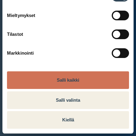
Mieltymykset
Et ole kirjautunut sisään.
Kirjaudu sisään
Tilastot
Markkinointi
Salli kaikki
Salli valinta
Kiellä