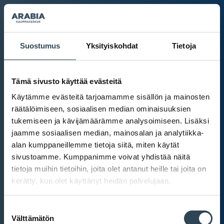
Suostumus
Yksityiskohdat
Tietoja
Tämä sivusto käyttää evästeitä
Käytämme evästeitä tarjoamamme sisällön ja mainosten
räätälöimiseen, sosiaalisen median ominaisuuksien
tukemiseen ja kävijämäärämme analysoimiseen. Lisäksi
jaamme sosiaalisen median, mainosalan ja analytiikka-
alan kumppaneillemme tietoja siitä, miten käytät
sivustoamme. Kumppanimme voivat yhdistää näitä
tietoja muihin tietoihin, joita olet antanut heille tai joita on
kerätty, kun olet käyttänyt heidän palvelujaan.
Kauppakeskus Arabia
Suostumuksen
Intranet
Välttämätön
valinta