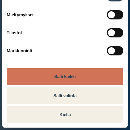
Mieltymykset
Et ole kirjautunut sisään.
Kirjaudu sisään
Tilastot
Markkinointi
Salli kaikki
Salli valinta
Kiellä