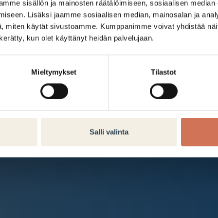
Kauppakeskus Arabia
mme sisällön ja mainosten räätälöimiseen, sosiaalisen median
iseen. Lisäksi jaamme sosiaalisen median, mainosalan ja analy
Intranet
, miten käytät sivustoamme. Kumppanimme voivat yhdistää näitä t
n kerätty, kun olet käyttänyt heidän palvelujaan.
Et ole kirjautunut sisään.
Kirjaudu sisään
Mieltymykset
Tilastot
Salli valinta