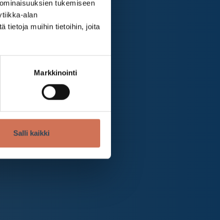
 ominaisuuksien tukemiseen
tiikka-alan
ietoja muihin tietoihin, joita
Markkinointi
Salli kaikki