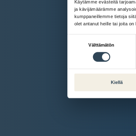
Käytämme evästeitä tarjoama
ja kävijämäärämme analysoim
kumppaneillemme tietoja siitä
olet antanut heille tai joita o
Suostumuksen
Välttämätön
valinta
Kiellä