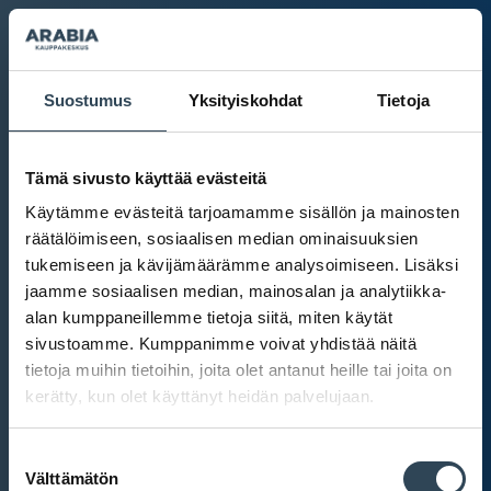
Suostumus
Yksityiskohdat
Tietoja
Tämä sivusto käyttää evästeitä
Käytämme evästeitä tarjoamamme sisällön ja mainosten
räätälöimiseen, sosiaalisen median ominaisuuksien
tukemiseen ja kävijämäärämme analysoimiseen. Lisäksi
jaamme sosiaalisen median, mainosalan ja analytiikka-
alan kumppaneillemme tietoja siitä, miten käytät
sivustoamme. Kumppanimme voivat yhdistää näitä
tietoja muihin tietoihin, joita olet antanut heille tai joita on
kerätty, kun olet käyttänyt heidän palvelujaan.
Kauppakeskus Arabia
Suostumuksen
Intranet
Välttämätön
valinta