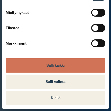
Mieltymykset
Et ole kirjautunut sisään.
Kirjaudu sisään
Tilastot
Markkinointi
Salli kaikki
Salli valinta
Kiellä