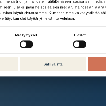
Kauppakeskus Arabia
mme sisällön ja mainosten räätälöimiseen, sosiaalisen median
iseen. Lisäksi jaamme sosiaalisen median, mainosalan ja analy
Intranet
, miten käytät sivustoamme. Kumppanimme voivat yhdistää näitä t
n kerätty, kun olet käyttänyt heidän palvelujaan.
Et ole kirjautunut sisään.
Kirjaudu sisään
Mieltymykset
Tilastot
Salli valinta