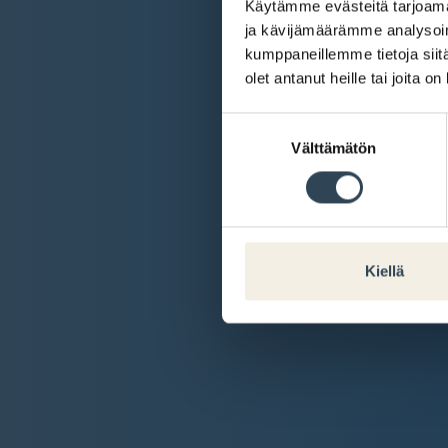
Käytämme evästeitä tarjoama
ja kävijämäärämme analysoim
kumppaneillemme tietoja siitä
olet antanut heille tai joita o
Suostumuksen
Välttämätön
valinta
Kiellä