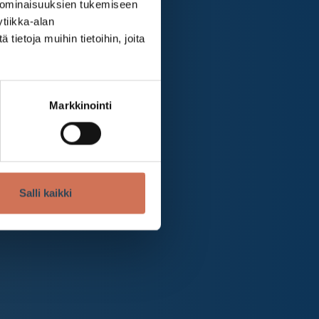
 ominaisuuksien tukemiseen
tiikka-alan
ietoja muihin tietoihin, joita
Markkinointi
Salli kaikki