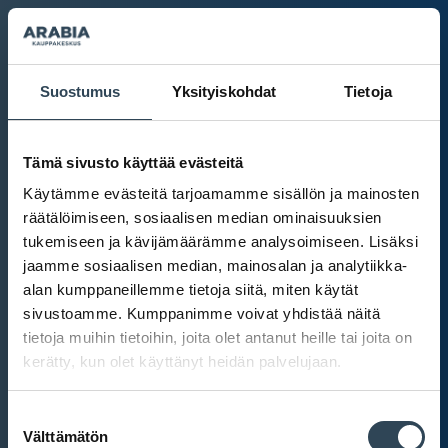
Suostumus
Yksityiskohdat
Tietoja
Tämä sivusto käyttää evästeitä
Käytämme evästeitä tarjoamamme sisällön ja mainosten
räätälöimiseen, sosiaalisen median ominaisuuksien
tukemiseen ja kävijämäärämme analysoimiseen. Lisäksi
jaamme sosiaalisen median, mainosalan ja analytiikka-
alan kumppaneillemme tietoja siitä, miten käytät
sivustoamme. Kumppanimme voivat yhdistää näitä
tietoja muihin tietoihin, joita olet antanut heille tai joita on
kerätty, kun olet käyttänyt heidän palvelujaan.
Kauppakeskus Arabia
Suostumuksen
Intranet
Välttämätön
valinta