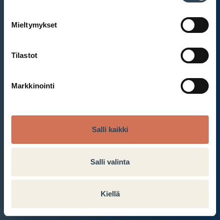
Mieltymykset
Et ole kirjautunut sisään.
Kirjaudu sisään
Tilastot
Markkinointi
Salli kaikki
Salli valinta
Kiellä