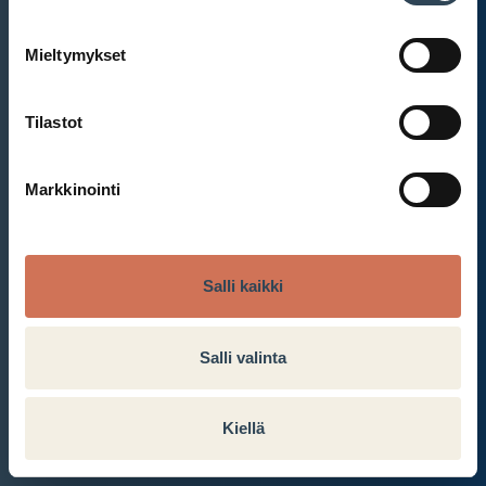
Mieltymykset
Et ole kirjautunut sisään.
Kirjaudu sisään
Tilastot
Markkinointi
Salli kaikki
Salli valinta
Kiellä