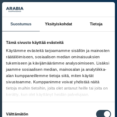
Suostumus
Yksityiskohdat
Tietoja
Tämä sivusto käyttää evästeitä
Käytämme evästeitä tarjoamamme sisällön ja mainosten
räätälöimiseen, sosiaalisen median ominaisuuksien
tukemiseen ja kävijämäärämme analysoimiseen. Lisäksi
jaamme sosiaalisen median, mainosalan ja analytiikka-
alan kumppaneillemme tietoja siitä, miten käytät
sivustoamme. Kumppanimme voivat yhdistää näitä
tietoja muihin tietoihin, joita olet antanut heille tai joita on
kerätty, kun olet käyttänyt heidän palvelujaan.
Kauppakeskus Arabia
Suostumuksen
Intranet
Välttämätön
valinta