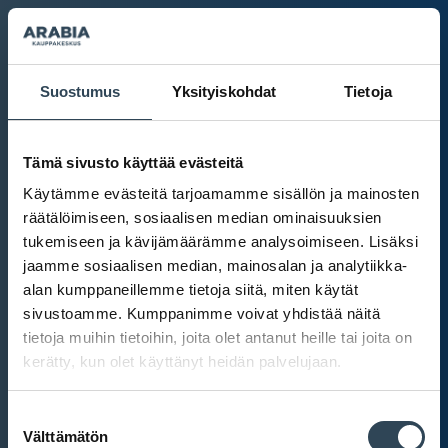
Suostumus
Yksityiskohdat
Tietoja
Tämä sivusto käyttää evästeitä
Käytämme evästeitä tarjoamamme sisällön ja mainosten
räätälöimiseen, sosiaalisen median ominaisuuksien
tukemiseen ja kävijämäärämme analysoimiseen. Lisäksi
jaamme sosiaalisen median, mainosalan ja analytiikka-
alan kumppaneillemme tietoja siitä, miten käytät
sivustoamme. Kumppanimme voivat yhdistää näitä
tietoja muihin tietoihin, joita olet antanut heille tai joita on
kerätty, kun olet käyttänyt heidän palvelujaan.
Kauppakeskus Arabia
Suostumuksen
Intranet
Välttämätön
valinta