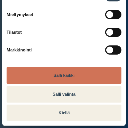
Mieltymykset
Et ole kirjautunut sisään.
Kirjaudu sisään
Tilastot
Markkinointi
Salli kaikki
Salli valinta
Kiellä