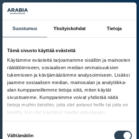
Suostumus
Yksityiskohdat
Tietoja
Tämä sivusto käyttää evästeitä
Käytämme evästeitä tarjoamamme sisällön ja mainosten
räätälöimiseen, sosiaalisen median ominaisuuksien
tukemiseen ja kävijämäärämme analysoimiseen. Lisäksi
jaamme sosiaalisen median, mainosalan ja analytiikka-
alan kumppaneillemme tietoja siitä, miten käytät
sivustoamme. Kumppanimme voivat yhdistää näitä
tietoja muihin tietoihin, joita olet antanut heille tai joita on
kerätty, kun olet käyttänyt heidän palvelujaan.
Kauppakeskus Arabia
Suostumuksen
Intranet
Välttämätön
valinta