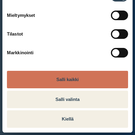
Mieltymykset
Et ole kirjautunut sisään.
Kirjaudu sisään
Tilastot
Markkinointi
Salli kaikki
Salli valinta
Kiellä