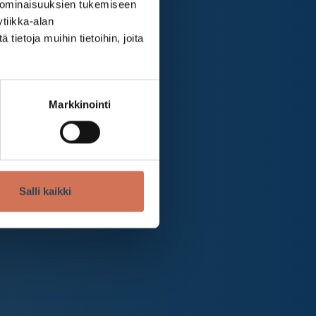
 ominaisuuksien tukemiseen
tiikka-alan
ietoja muihin tietoihin, joita
Markkinointi
Salli kaikki