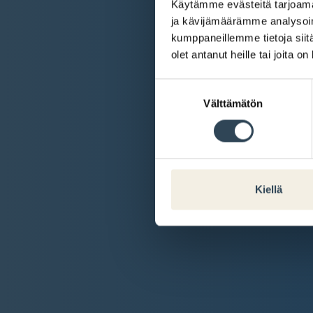
Käytämme evästeitä tarjoama
ja kävijämäärämme analysoim
kumppaneillemme tietoja siitä
olet antanut heille tai joita o
Suostumuksen
Välttämätön
valinta
Kiellä