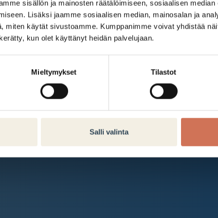
Kauppakeskus Arabia
mme sisällön ja mainosten räätälöimiseen, sosiaalisen median
iseen. Lisäksi jaamme sosiaalisen median, mainosalan ja analy
Intranet
, miten käytät sivustoamme. Kumppanimme voivat yhdistää näitä t
n kerätty, kun olet käyttänyt heidän palvelujaan.
Et ole kirjautunut sisään.
Kirjaudu sisään
Mieltymykset
Tilastot
Salli valinta