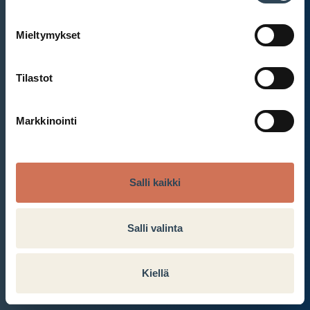
Mieltymykset
Et ole kirjautunut sisään.
Kirjaudu sisään
Tilastot
Markkinointi
Salli kaikki
Salli valinta
Kiellä