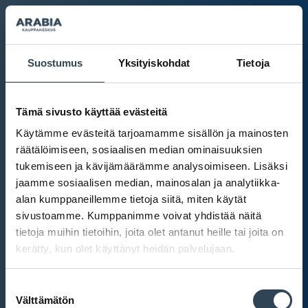
Suostumus
Yksityiskohdat
Tietoja
Tämä sivusto käyttää evästeitä
Käytämme evästeitä tarjoamamme sisällön ja mainosten
räätälöimiseen, sosiaalisen median ominaisuuksien
tukemiseen ja kävijämäärämme analysoimiseen. Lisäksi
jaamme sosiaalisen median, mainosalan ja analytiikka-
alan kumppaneillemme tietoja siitä, miten käytät
sivustoamme. Kumppanimme voivat yhdistää näitä
tietoja muihin tietoihin, joita olet antanut heille tai joita on
kerätty, kun olet käyttänyt heidän palvelujaan.
Kauppakeskus Arabia
Suostumuksen
Intranet
Välttämätön
valinta