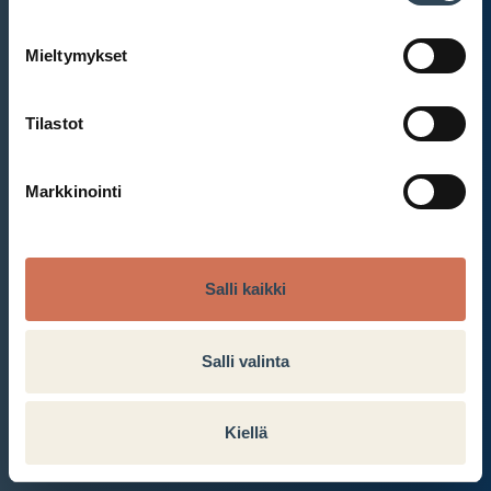
Mieltymykset
Et ole kirjautunut sisään.
Kirjaudu sisään
Tilastot
Markkinointi
Salli kaikki
Salli valinta
Kiellä