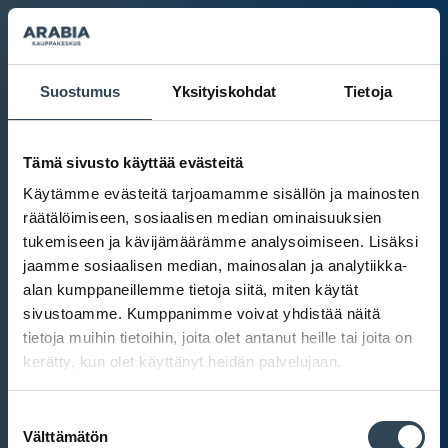
Suostumus
Yksityiskohdat
Tietoja
Tämä sivusto käyttää evästeitä
Käytämme evästeitä tarjoamamme sisällön ja mainosten
räätälöimiseen, sosiaalisen median ominaisuuksien
tukemiseen ja kävijämäärämme analysoimiseen. Lisäksi
jaamme sosiaalisen median, mainosalan ja analytiikka-
alan kumppaneillemme tietoja siitä, miten käytät
sivustoamme. Kumppanimme voivat yhdistää näitä
tietoja muihin tietoihin, joita olet antanut heille tai joita on
kerätty, kun olet käyttänyt heidän palvelujaan.
Kauppakeskus Arabia
Suostumuksen
Intranet
Välttämätön
valinta