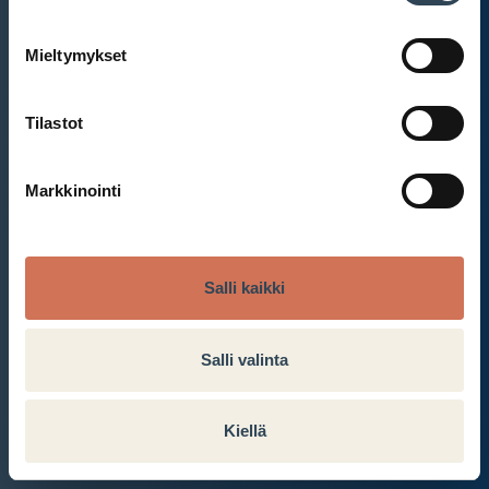
Mieltymykset
Et ole kirjautunut sisään.
Kirjaudu sisään
Tilastot
Markkinointi
Salli kaikki
Salli valinta
Kiellä