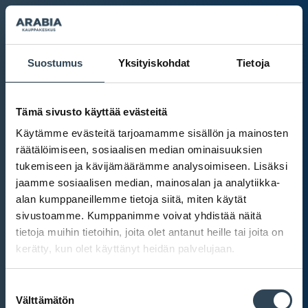
Suostumus
Yksityiskohdat
Tietoja
Tämä sivusto käyttää evästeitä
Käytämme evästeitä tarjoamamme sisällön ja mainosten
räätälöimiseen, sosiaalisen median ominaisuuksien
tukemiseen ja kävijämäärämme analysoimiseen. Lisäksi
jaamme sosiaalisen median, mainosalan ja analytiikka-
alan kumppaneillemme tietoja siitä, miten käytät
sivustoamme. Kumppanimme voivat yhdistää näitä
tietoja muihin tietoihin, joita olet antanut heille tai joita on
kerätty, kun olet käyttänyt heidän palvelujaan.
Kauppakeskus Arabia
Suostumuksen
Intranet
Välttämätön
valinta