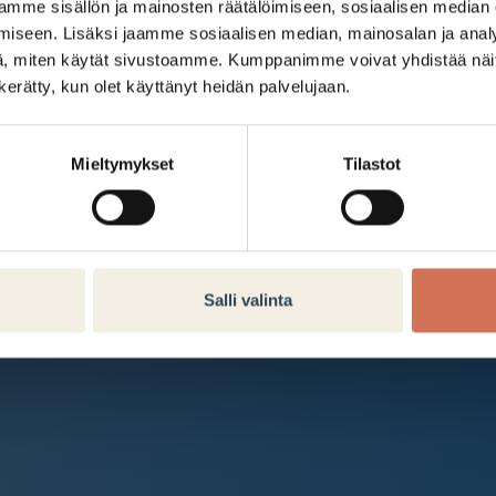
Kauppakeskus Arabia
mme sisällön ja mainosten räätälöimiseen, sosiaalisen median
iseen. Lisäksi jaamme sosiaalisen median, mainosalan ja analy
Intranet
, miten käytät sivustoamme. Kumppanimme voivat yhdistää näitä t
n kerätty, kun olet käyttänyt heidän palvelujaan.
Et ole kirjautunut sisään.
Kirjaudu sisään
Mieltymykset
Tilastot
Salli valinta