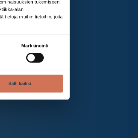
 ominaisuuksien tukemiseen
tiikka-alan
ietoja muihin tietoihin, joita
Markkinointi
Salli kaikki