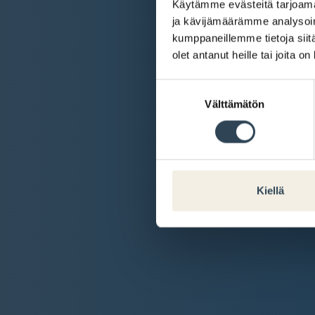
Käytämme evästeitä tarjoama
ja kävijämäärämme analysoim
kumppaneillemme tietoja siitä
olet antanut heille tai joita o
Suostumuksen
Välttämätön
valinta
Kiellä