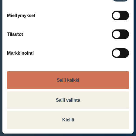
Mieltymykset
Et ole kirjautunut sisään.
Kirjaudu sisään
Tilastot
Markkinointi
Salli kaikki
Salli valinta
Kiellä