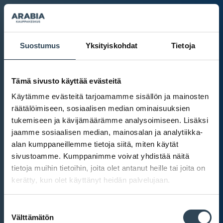
Suostumus
Yksityiskohdat
Tietoja
Tämä sivusto käyttää evästeitä
Käytämme evästeitä tarjoamamme sisällön ja mainosten
räätälöimiseen, sosiaalisen median ominaisuuksien
tukemiseen ja kävijämäärämme analysoimiseen. Lisäksi
jaamme sosiaalisen median, mainosalan ja analytiikka-
alan kumppaneillemme tietoja siitä, miten käytät
sivustoamme. Kumppanimme voivat yhdistää näitä
tietoja muihin tietoihin, joita olet antanut heille tai joita on
kerätty, kun olet käyttänyt heidän palvelujaan.
Kauppakeskus Arabia
Suostumuksen
Intranet
Välttämätön
valinta