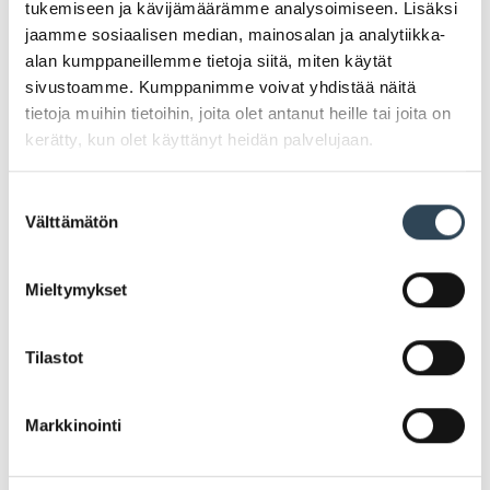
tukemiseen ja kävijämäärämme analysoimiseen. Lisäksi
jaamme sosiaalisen median, mainosalan ja analytiikka-
Lisäksi löydät mahtavia tarjouksia Arabian liikkeistä:
alan kumppaneillemme tietoja siitä, miten käytät
sivustoamme. Kumppanimme voivat yhdistää näitä
Arabianrannan apteekki
tietoja muihin tietoihin, joita olet antanut heille tai joita on
kerätty, kun olet käyttänyt heidän palvelujaan.
Multivita-suosikit -15 % – Multivita-suosikit -15 %
koko syyskuun ajan. Multivita-sarjasta löydät
Suostumuksen
Välttämätön
laadukkaat vitamiini- ja omega-3 -tuotteet koko
valinta
perheelle ja kaikkiin elämäntilanteisiin. Hae omasi
Arabianrannan apteekista!
Mieltymykset
Aco Party – Kahden Aco-tuotteen ostajalle Aco
Protecting hand cream 75 ml. Tarjous ei koske
huulivoiteita.
Tilastot
iCare
Markkinointi
Kaikki astiat -30% lauantaina 9.9