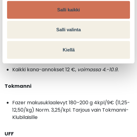
Salli kaikki
IGUANA
Lasten kanakori ja jäähilejuoma yhteensä 10 €,
Salli valinta
voimassa 9.9. lasten annokset 3-12 vuotiaille
Kiellä
China Flavor
Kaikki kana-annokset 12 €,
voimassa 4.-10.9.
Tokmanni
Fazer makusuklaalevyt 180–200 g 4kpl/9€ (11,25-
12,50/kg) Norm. 3,25/kpl. Tarjous vain Tokmanni-
Klubilaisille
UFF