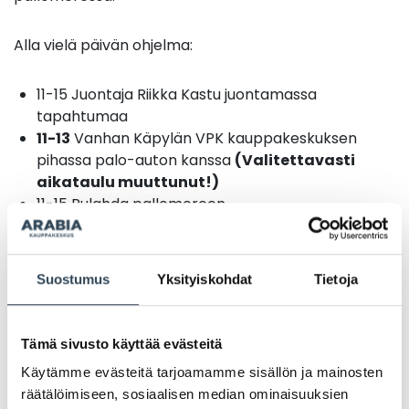
Alla vielä päivän ohjelma:
11-15 Juontaja Riikka Kastu juontamassa
tapahtumaa
11-13
Vanhan Käpylän VPK kauppakeskuksen
pihassa palo-auton kanssa
(Valitettavasti
aikataulu muuttunut!)
11-15 Pulahda pallomereen
11-15 Testaa simpanssin ruokintaa
katapulttipelissä, 300 ensimmäiselle palkinto
11, 12, 13 ja 14 Taikuri yllättää taikatempuilla ja
Suostumus
Yksityiskohdat
Tietoja
ilmapalloilla
12-15 Kukkaseppelepaja yhdessä Kukkakauppa
Puntin kanssa
Tämä sivusto käyttää evästeitä
Käytämme evästeitä tarjoamamme sisällön ja mainosten
Tapahtuma on maksuton. Pidätämme oikeudet
räätälöimiseen, sosiaalisen median ominaisuuksien
muutoksiin.