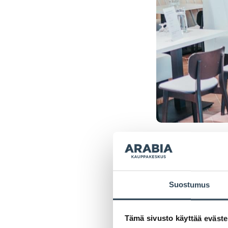
Hellapoli
Suostumus
Hyvän ruoan r
Arabian ravinto
Tämä sivusto käyttää eväste
sivuilleen.
Lue 