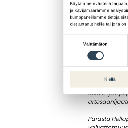
Käytämme evästeitä tarjoama
ravintolakat
ja kävijämäärämme analysoim
kumppaneillemme tietoja siitä
Myös
Iltalehd
olet antanut heille tai joita o
ravintoloihim
Suostumuksen
Välttämätön
valinta
”Hellapoliisi
laadukkaan m
– Kyseessä on
Kiellä
päivittäiset os
tulla myös pi
artesaanijääte
Parasta Hella
vaivattomuus