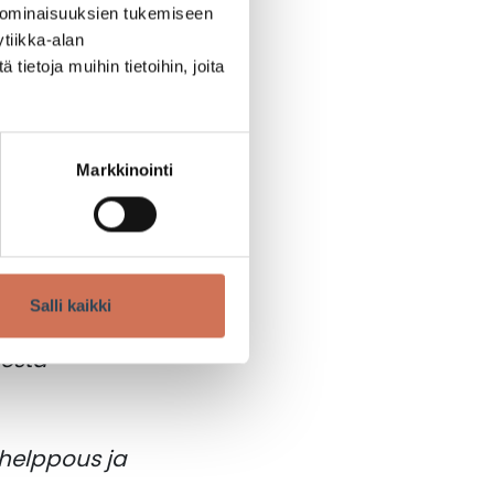
 ominaisuuksien tukemiseen
tiikka-alan
ietoja muihin tietoihin, joita
tkasta
Markkinointi
onta on
 tehdä
Salli kaikki
 Tänne voi toki
sesta
helppous ja