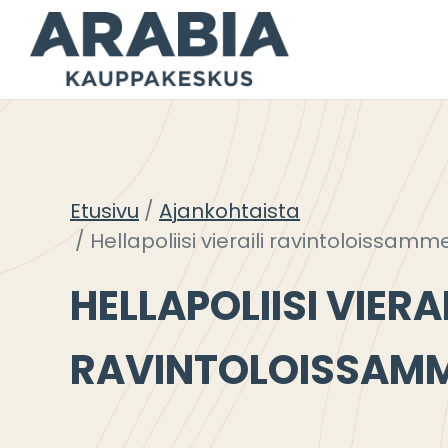
Siirry
sisältöön
Etusivu
Ajankohtaista
Hellapoliisi vieraili ravintoloissamm
HELLAPOLIISI VIERAI
RAVINTOLOISSAM