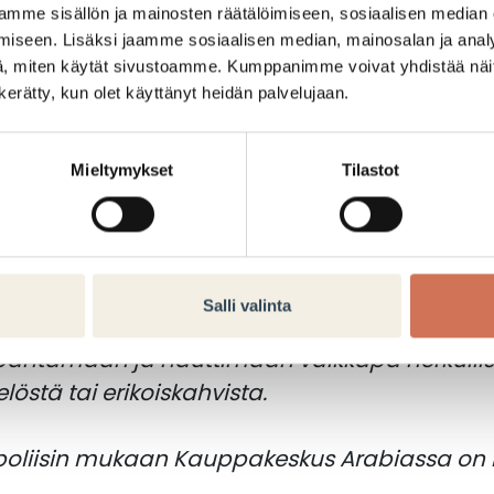
mme sisällön ja mainosten räätälöimiseen, sosiaalisen median
taukseemme.
iseen. Lisäksi jaamme sosiaalisen median, mainosalan ja analy
, miten käytät sivustoamme. Kumppanimme voivat yhdistää näitä t
estä
löydät lisää luettavaa herkullisesta ma
n kerätty, kun olet käyttänyt heidän palvelujaan.
me ja kahviloihimme.
Mieltymykset
Tilastot
n mukaan Kauppakeskus Arabian ravintolatarj
onipuolinen.
 kotoisan pieni kauppakeskus, jossa on hyvä
Salli valinta
tokset ja nauttia samalla lounas tai illallinen.
ipahtamaan ja nauttimaan vaikkapa herkulli
löstä tai erikoiskahvista.
poliisin mukaan Kauppakeskus Arabiassa on 
.