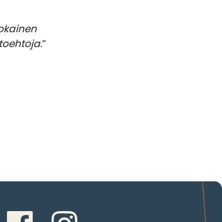
jokainen
toehtoja.
”