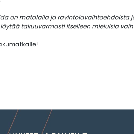
ida on matalalla ja ravintolavaihtoehdoista 
öytää takuuvarmasti itselleen mieluisia vaih
akumatkalle!