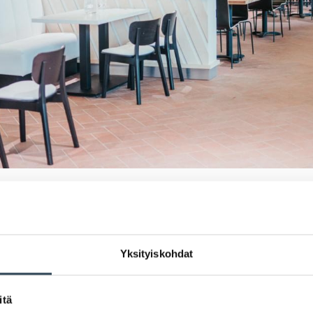
isi vieraili ravintoloissamme
Yksityiskohdat
akastaja Hellapoliisi kävi testaamassa Ka
la- ja kahvilatarjontaa ja kirjoitti vierailust
itä
Hellapoliisin vinkit j
a pääset tutustumaan uu