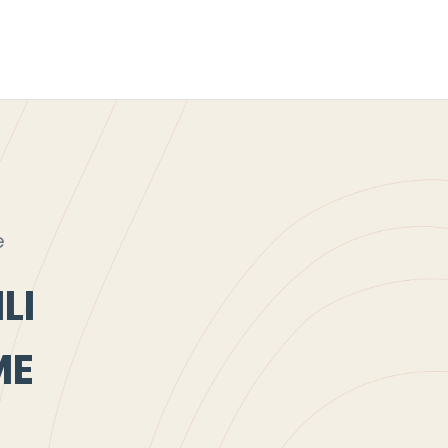
e
LI
ME