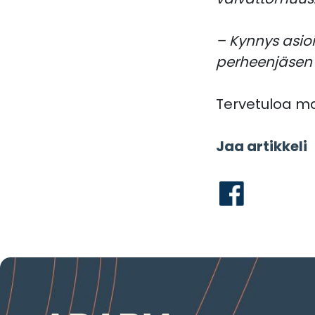
– Kynnys asio
perheenjäsen l
Tervetuloa m
Jaa artikkeli