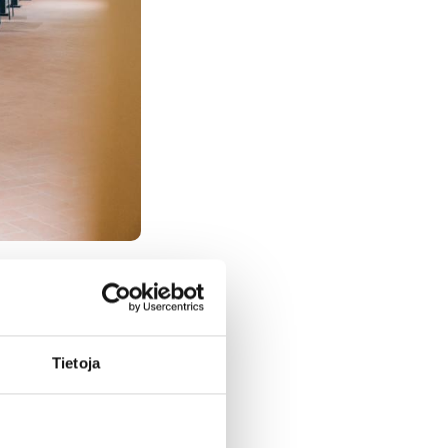
Tietoja
uppakeskus
aan esittelyn
distuneeseen