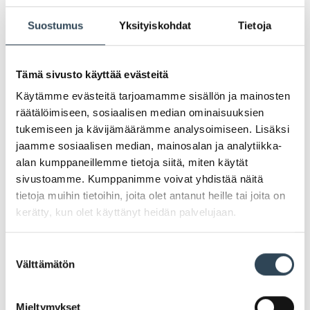
Suostumus
Yksityiskohdat
Tietoja
Kauppakeskus Arabian
Tämä sivusto käyttää evästeitä
joulunavaus la 26.11.
Käytämme evästeitä tarjoamamme sisällön ja mainosten
räätälöimiseen, sosiaalisen median ominaisuuksien
tukemiseen ja kävijämäärämme analysoimiseen. Lisäksi
jaamme sosiaalisen median, mainosalan ja analytiikka-
Tervetuloa Kauppakeskus Arabian joulunavaukseen
alan kumppaneillemme tietoja siitä, miten käytät
lauantaina 26.11.! Luvassa on monenlaista ohjelmaa ja
sivustoamme. Kumppanimme voivat yhdistää näitä
tekemistä koko perheelle. Alta voit tutustua
tietoja muihin tietoihin, joita olet antanut heille tai joita on
tarkemmin päivän ohjelmaan:
kerätty, kun olet käyttänyt heidän palvelujaan.
klo 11-15 Juontaja Riikka Kastu kertomassa
Suostumuksen
ohjelmasta ja parhaista eduista
Välttämätön
valinta
klo 11-15 Joulupukki saapuu Arabiaan
klo 11-15 Valokuvaaja Laura Kiuru ottamassa
joulukorttikuvia
Mieltymykset