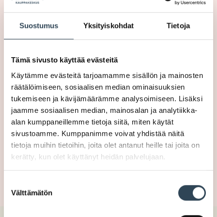
AUKIOLOAJAT
Suostumus
Yksityiskohdat
Tietoja
Ma-Pe
9-21
La
9-18
Tämä sivusto käyttää evästeitä
Su
Suljettu
Käytämme evästeitä tarjoamamme sisällön ja mainosten
PUHELIN
räätälöimiseen, sosiaalisen median ominaisuuksien
tukemiseen ja kävijämäärämme analysoimiseen. Lisäksi
jaamme sosiaalisen median, mainosalan ja analytiikka-
020692771
alan kumppaneillemme tietoja siitä, miten käytät
sivustoamme. Kumppanimme voivat yhdistää näitä
KOTISIVUT
tietoja muihin tietoihin, joita olet antanut heille tai joita on
kerätty, kun olet käyttänyt heidän palvelujaan.
SIIRRY
Suostumuksen
Välttämätön
valinta