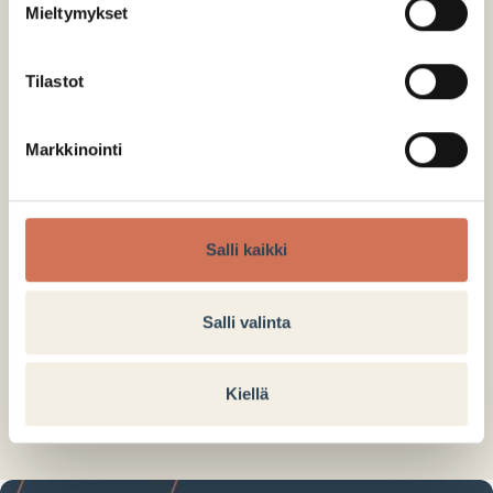
Mieltymykset
1. kerros
Tilastot
POHJAKARTTA
Markkinointi
Salli kaikki
Salli valinta
Kiellä