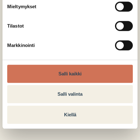
Mieltymykset
2. kerros
Tilastot
POHJAKARTTA
Markkinointi
Salli kaikki
Salli valinta
Kiellä