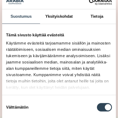
Ma-Pe
10.30-20
La
11-18
Su
12-18
Suostumus
Yksityiskohdat
Tietoja
Facebook
Tämä sivusto käyttää evästeitä
Käytämme evästeitä tarjoamamme sisällön ja mainosten
räätälöimiseen, sosiaalisen median ominaisuuksien
PUHELIN
tukemiseen ja kävijämäärämme analysoimiseen. Lisäksi
jaamme sosiaalisen median, mainosalan ja analytiikka-
045 783 391 28
alan kumppaneillemme tietoja siitä, miten käytät
sivustoamme. Kumppanimme voivat yhdistää näitä
KOTISIVUT
tietoja muihin tietoihin, joita olet antanut heille tai joita on
kerätty, kun olet käyttänyt heidän palvelujaan.
SIIRRY
Suostumuksen
Välttämätön
valinta