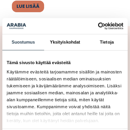
Suostumus
Yksityiskohdat
Tietoja
AUKIOLOAJAT
Ma-La
7-22
Tämä sivusto käyttää evästeitä
Su
9-22
Käytämme evästeitä tarjoamamme sisällön ja mainosten
räätälöimiseen, sosiaalisen median ominaisuuksien
Facebook
tukemiseen ja kävijämäärämme analysoimiseen. Lisäksi
jaamme sosiaalisen median, mainosalan ja analytiikka-
alan kumppaneillemme tietoja siitä, miten käytät
PUHELIN
sivustoamme. Kumppanimme voivat yhdistää näitä
tietoja muihin tietoihin, joita olet antanut heille tai joita on
0600 94320
kerätty, kun olet käyttänyt heidän palvelujaan.