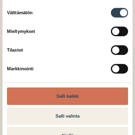
KOTISIVUT
Suostumuksen
Välttämätön
valinta
SIIRRY
Mieltymykset
Tilastot
0. kerros
Markkinointi
POHJAKARTTA
Salli kaikki
Salli valinta