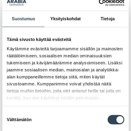
Lindexillä Baby-aamu 28.10. klo
10–14 – Tervetuloa!
Suostumus
Yksityiskohdat
Tietoja
Tämä sivusto käyttää evästeitä
Olet lämpimästi tervetullut viettämään kanssamme
Käytämme evästeitä tarjoamamme sisällön ja mainosten
baby-aamua ensi tiistaina klo 10 alkaen Arabian
räätälöimiseen, sosiaalisen median ominaisuuksien
Lindex-myymälään!
Tiistaina kannattaa kurvata
tukemiseen ja kävijämäärämme analysoimiseen. Lisäksi
babyosastolle – tapahtuman aikana saat
jaamme sosiaalisen median, mainosalan ja analytiikka-
jäsenenä
30 % alennusta Lindex Baby -
alan kumppaneillemme tietoja siitä, miten käytät
mallistosta
, kun ostostesi summa on vähintään
sivustoamme. Kumppanimme voivat yhdistää näitä
20 €!
tietoja muihin tietoihin, joita olet antanut heille tai joita on
kerätty, kun olet käyttänyt heidän palvelujaan.
Myymälässä on aamun aikana pientä tarjoilua, hyvää
palvelua ja myös pieniä yllätyslahjoja ostaville
Suostumuksen
asiakkaille, niin kauan kuin tuotteita riittää.
Välttämätön
valinta