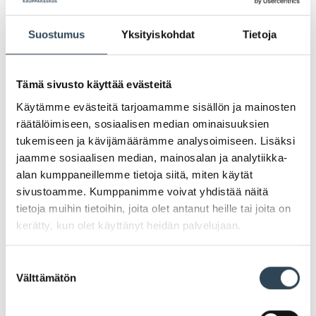
Lounaskahvila Ponzu avannut
Suostumus
Yksityiskohdat
Tietoja
ovensa Arabiassa!
Tämä sivusto käyttää evästeitä
Käytämme evästeitä tarjoamamme sisällön ja mainosten
Lounaskahvila Ponzu on avannut ovensa
räätälöimiseen, sosiaalisen median ominaisuuksien
Kauppakeskus Arabiassa! Ponzun löydät Arabian 2.
tukemiseen ja kävijämäärämme analysoimiseen. Lisäksi
kerroksesta Tokmannin sisäänkäyntiä vastapäätä ja
jaamme sosiaalisen median, mainosalan ja analytiikka-
se palvelee asiakkaitaan ma-pe 10-19, la 11-18 ja su
alan kumppaneillemme tietoja siitä, miten käytät
12-18.
sivustoamme. Kumppanimme voivat yhdistää näitä
tietoja muihin tietoihin, joita olet antanut heille tai joita on
kerätty, kun olet käyttänyt heidän palvelujaan.
Ponzu on pieni ja viihtyisä lounaskahvila, josta löydät
herkullisia trendikkäitä Poke Bowleja. Poke Bowl on
alunperin Hawaijilta kotoisin oleva ruoka, joka vie
Suostumuksen
Välttämätön
taatusti kielen mennessään. Annoksissa kulhoon
valinta
kootaan riisiä, kasviksia, kastiketta ja haluamaasi
proteiinia. Paljon kasviksia sisältävät annokset