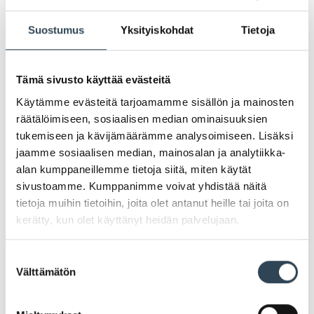
Suostumus
Yksityiskohdat
Tietoja
Tämä sivusto käyttää evästeitä
Nyt Arabiassa Tokmannin uusi
Käytämme evästeitä tarjoamamme sisällön ja mainosten
räätälöimiseen, sosiaalisen median ominaisuuksien
lifestylebrändi, Miny
tukemiseen ja kävijämäärämme analysoimiseen. Lisäksi
jaamme sosiaalisen median, mainosalan ja analytiikka-
alan kumppaneillemme tietoja siitä, miten käytät
Kauppakeskus Arabian uusittu Tokmanni tuo
sivustoamme. Kumppanimme voivat yhdistää näitä
mukanaan uuden lifestylebrändi Minyn!
tietoja muihin tietoihin, joita olet antanut heille tai joita on
kerätty, kun olet käyttänyt heidän palvelujaan.
Miny sisältää yli tuhat erilaista Miny- tuotetta. Miny
shop-in-shop-osastot avataan 24.2.2022.
Suostumuksen
Kauppakeskus Arabian Tokmanni on yksi viidestä
Välttämätön
valinta
myymälästä, johon kuuluu Miny-osasto. Helpon ja
nopean asiointikokemuksen takaamiseksi Minyn