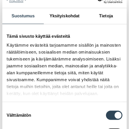
Suostumus
Yksityiskohdat
Tietoja
Tämä sivusto käyttää evästeitä
Käytämme evästeitä tarjoamamme sisällön ja mainosten
räätälöimiseen, sosiaalisen median ominaisuuksien
tukemiseen ja kävijämäärämme analysoimiseen. Lisäksi
jaamme sosiaalisen median, mainosalan ja analytiikka-
alan kumppaneillemme tietoja siitä, miten käytät
Uudistunut Robert’s Coffee on
sivustoamme. Kumppanimme voivat yhdistää näitä
jälleen auki!
tietoja muihin tietoihin, joita olet antanut heille tai joita on
kerätty, kun olet käyttänyt heidän palvelujaan.
Suostumuksen
Arabian Robert’s Coffeessa on tehty kesän aikana
Välttämätön
valinta
remonttia ja nyt Robert’sin väki kutsuu jälleen teidät
asiakkaat herkuttelemaan Arabian 2. kerrokseen