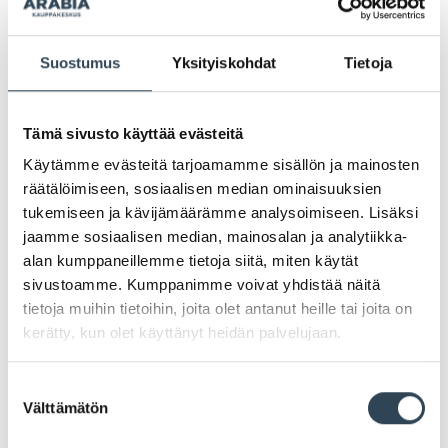
Suostumus
Yksityiskohdat
Tietoja
Tämä sivusto käyttää evästeitä
Swappie puhelinautomaatti
Käytämme evästeitä tarjoamamme sisällön ja mainosten
Arabiassa
räätälöimiseen, sosiaalisen median ominaisuuksien
tukemiseen ja kävijämäärämme analysoimiseen. Lisäksi
jaamme sosiaalisen median, mainosalan ja analytiikka-
alan kumppaneillemme tietoja siitä, miten käytät
Nyt löydät Arabiasta Swappien puhelinautomaatin,
sivustoamme. Kumppanimme voivat yhdistää näitä
jossa voit myydä puhelimesi nopeasti ja
tietoja muihin tietoihin, joita olet antanut heille tai joita on
vaivattomasti! Automaatti sijaitsee
kerätty, kun olet käyttänyt heidän palvelujaan.
pääsisäänkäynnin yhteydessä Photo Me-automaatin
vieressä.
Suostumuksen
Välttämätön
valinta
“Suomalainen Swappie on Euroopan johtava