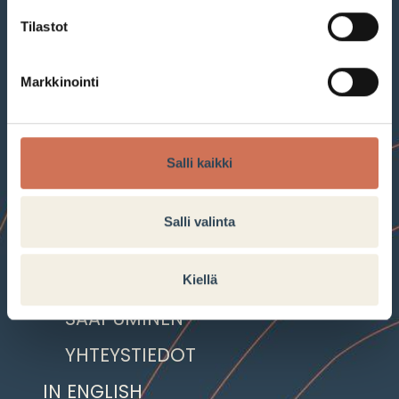
Tilastot
Markkinointi
LIIKKEET JA PALVELUT
TARJOUKSET JA VINKIT
Salli kaikki
AJANKOHTAISTA
AUKIOLOAJAT
Salli valinta
INFO
VASTUULLISUUS
Kiellä
SAAPUMINEN
YHTEYSTIEDOT
IN ENGLISH