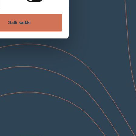
Salli kaikki
Tietosuojaseloste