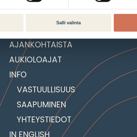
LIIKKEET JA PALVELUT
Salli valinta
TARJOUKSET JA VINKIT
AJANKOHTAISTA
AUKIOLOAJAT
INFO
VASTUULLISUUS
SAAPUMINEN
YHTEYSTIEDOT
IN ENGLISH