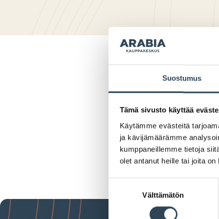
Suostumus
Tämä sivusto käyttää eväste
Käytämme evästeitä tarjoama
ja kävijämäärämme analysoim
kumppaneillemme tietoja siitä
olet antanut heille tai joita o
Suostumuksen
Välttämätön
valinta