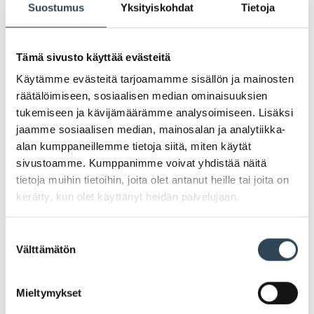
Suostumus
Yksityiskohdat
Tietoja
Tämä sivusto käyttää evästeitä
Käytämme evästeitä tarjoamamme sisällön ja mainosten
räätälöimiseen, sosiaalisen median ominaisuuksien
tukemiseen ja kävijämäärämme analysoimiseen. Lisäksi
jaamme sosiaalisen median, mainosalan ja analytiikka-
alan kumppaneillemme tietoja siitä, miten käytät
sivustoamme. Kumppanimme voivat yhdistää näitä
tietoja muihin tietoihin, joita olet antanut heille tai joita on
PAHOITTELUT, TARJOUS EI OLE ENÄÄ VOIMASSA
kerätty, kun olet käyttänyt heidän palvelujaan.
Suostumuksen
Välttämätön
valinta
Mieltymykset