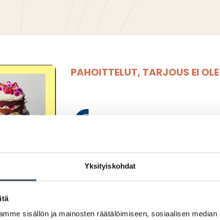
PAHOITTELUT, TARJOUS EI OL
Yksityiskohdat
Äitienpäivä viikon 
itä
Edullisesti äitienpäivän herku
mme sisällön ja mainosten räätälöimiseen, sosiaalisen median