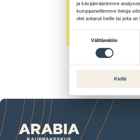
ja kävijämäärämme analysoim
kumppaneillemme tietoja siitä
olet antanut heille tai joita o
Suostumuksen
Välttämätön
valinta
Kiellä