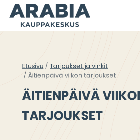
Siirry
sisältöön
Etusivu
Tarjoukset ja vinkit
Äitienpäivä viikon tarjoukset
ÄITIENPÄIVÄ VIIKO
TARJOUKSET