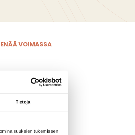
E ENÄÄ VOIMASSA
Tietoja
tarjoukset
tteluun S-Market
 ominaisuuksien tukemiseen