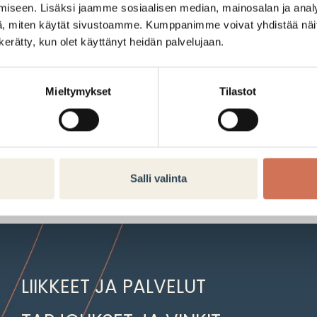
iseen. Lisäksi jaamme sosiaalisen median, mainosalan ja analy
Arabiasta.
, miten käytät sivustoamme. Kumppanimme voivat yhdistää näitä t
n kerätty, kun olet käyttänyt heidän palvelujaan.
Hinnat liitteenä
Mieltymykset
Tilastot
Tarjouksen voimassaoloaika:
07.05.2025–11.05.2025
Salli valinta
LIIKKEET JA PALVELUT