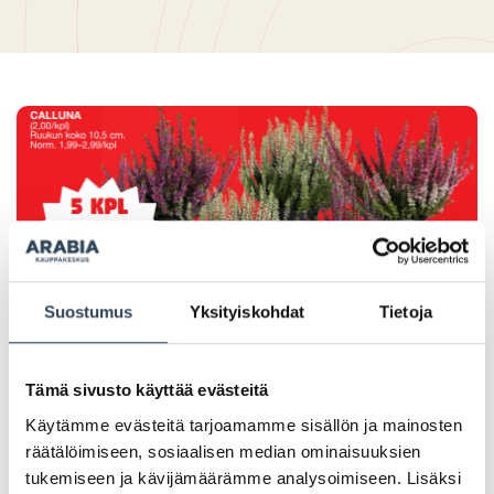
Suostumus
Yksityiskohdat
Tietoja
Tämä sivusto käyttää evästeitä
PAHOITTELUT, TARJOUS EI OLE ENÄÄ VOIMASSA
Käytämme evästeitä tarjoamamme sisällön ja mainosten
räätälöimiseen, sosiaalisen median ominaisuuksien
tukemiseen ja kävijämäärämme analysoimiseen. Lisäksi