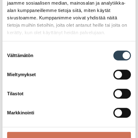
jaamme sosiaalisen median, mainosalan ja analytiikka-
alan kumppaneillemme tietoja siitä, miten käytät
sivustoamme. Kumppanimme voivat yhdistää näitä
tietoja muihin tietoihin, joita olet antanut heille tai joita on
CALLUNA
kerätty, kun olet käyttänyt heidän palvelujaan.
CALLUNA (2,00/kpl)
Suostumuksen
Välttämätön
Ruukun koko 10,5 cm.
valinta
Norm. 1,99–2,99/kpl
Mieltymykset
5KPL/ 10€
Tilastot
Tarjouksen voimassaoloaika:
Markkinointi
16.09.2024–22.09.2024