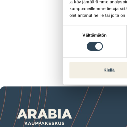
ja kävijämäärämme analysoim
kumppaneillemme tietoja siitä
olet antanut heille tai joita o
Suostumuksen
Välttämätön
valinta
Kiellä