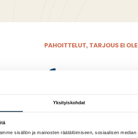
PAHOITTELUT, TARJOUS EI OL
Yksityiskohdat
COOP KAHVI
itä
Coopin kahvia edullisesti!
mme sisällön ja mainosten räätälöimiseen, sosiaalisen median