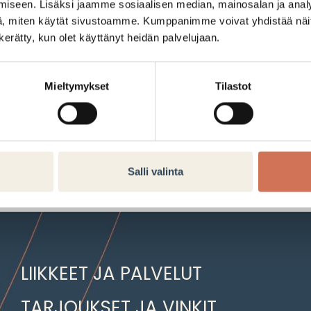
iseen. Lisäksi jaamme sosiaalisen median, mainosalan ja analy
, miten käytät sivustoamme. Kumppanimme voivat yhdistää näitä t
n kerätty, kun olet käyttänyt heidän palvelujaan.
5,99€
Mieltymykset
Tilastot
Tarjouksen voimassaoloaika:
25.08.2025–31.08.2025
Salli valinta
LIIKKEET JA PALVELUT
TARJOUKSET JA VINKIT